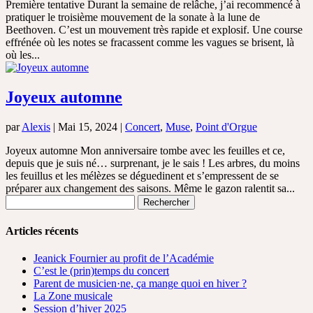
Première tentative Durant la semaine de relâche, j’ai recommencé à
pratiquer le troisième mouvement de la sonate à la lune de
Beethoven. C’est un mouvement très rapide et explosif. Une course
effrénée où les notes se fracassent comme les vagues se brisent, là
où les...
Joyeux automne
par
Alexis
|
Mai 15, 2024
|
Concert
,
Muse
,
Point d'Orgue
Joyeux automne Mon anniversaire tombe avec les feuilles et ce,
depuis que je suis né… surprenant, je le sais ! Les arbres, du moins
les feuillus et les mélèzes se déguedinent et s’empressent de se
préparer aux changement des saisons. Même le gazon ralentit sa...
Rechercher :
Articles récents
Jeanick Fournier au profit de l’Académie
C’est le (prin)temps du concert
Parent de musicien·ne, ça mange quoi en hiver ?
La Zone musicale
Session d’hiver 2025