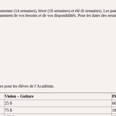
utomne (14 semaines), hiver (16 semaines) et été (6 semaines). Les pai
amment de vos besoins et de vos disponibilités. Pour les dates des sess
ues pour les élèves de l’Académie.
Violon – Guitare
P
25 $
6
75 $
1