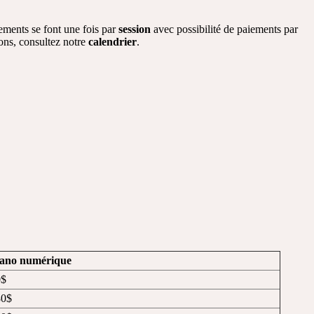
ements se font une fois par
session
avec possibilité de paiements par
ions, consultez notre
calendrier
.
iano numérique
0$
80$